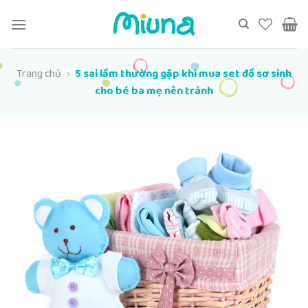
Chuyển
đến
nội
dung
Trang chủ
›
5 sai lầm thường gặp khi mua set đồ sơ sinh
cho bé ba mẹ nên tránh