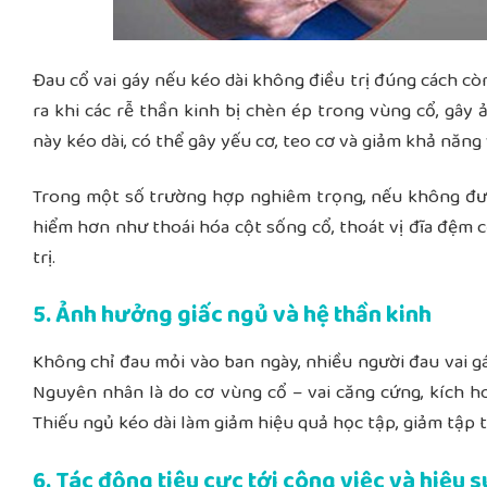
Đau cổ vai gáy nếu kéo dài không điều trị đúng cách c
ra khi các rễ thần kinh bị chèn ép trong vùng cổ, gây 
này kéo dài, có thể gây yếu cơ, teo cơ và giảm khả năng
Trong một số trường hợp nghiêm trọng, nếu không được
hiểm hơn như
thoái hóa cột sống cổ, thoát vị đĩa đệm
trị.
5. Ảnh hưởng giấc ngủ và hệ thần kinh
Không chỉ đau mỏi vào ban ngày, nhiều người đau vai 
Nguyên nhân là do cơ vùng cổ – vai căng cứng, kích ho
Thiếu ngủ kéo dài làm giảm hiệu quả học tập, giảm tập 
6. Tác động tiêu cực tới công việc và hiệu s