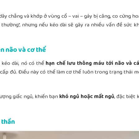
, dây chằng và khớp ở vùng cổ – vai – gáy bị căng, co cứng h
 thường”, nhưng nếu kéo dài sẽ gây ra nhiều vấn đề sức 
ên não và cơ thể
g kéo dài, nó có thể
hạn chế lưu thông máu tới não và c
cấp đủ. Điều này có thể làm cơ thể luôn trong trạng thái m
ượng giấc ngủ, khiến bạn
khó ngủ hoặc mất ngủ
, đặc biệt 
 thần