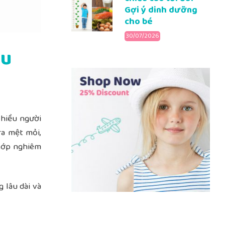
Gợi ý dinh dưỡng
cho bé
30/07/2026
ệu
Nhiều người
ra
mệt mỏi,
khớp nghiêm
 lâu dài
và