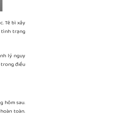
c. Tê bì xảy
 tình trạng
ệnh lý nguy
 trong điều
ng hôm sau
.
 hoàn toàn.