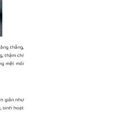
căng thẳng,
g, thậm chí
ạng mệt mỏi
ơn giản như
, sinh hoạt