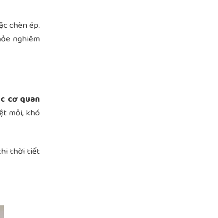
oặc chèn ép.
khỏe nghiêm
ác cơ quan
ệt mỏi, khó
khi thời tiết