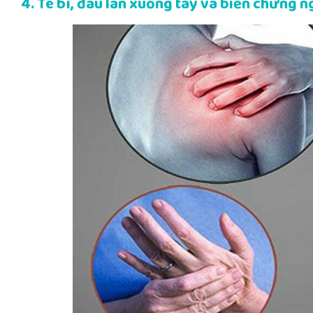
4. Tê bì, đau lan xuống tay và biến chứng 