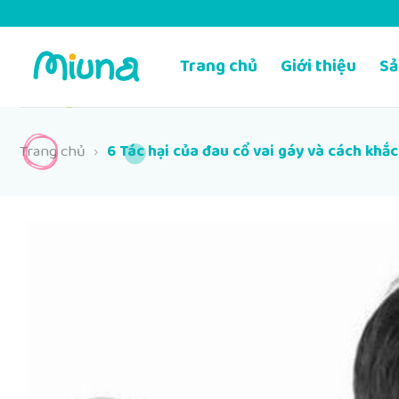
Chuyển
đến
nội
Trang chủ
Giới thiệu
Sả
dung
Trang chủ
›
6 Tác hại của đau cổ vai gáy và cách khắ