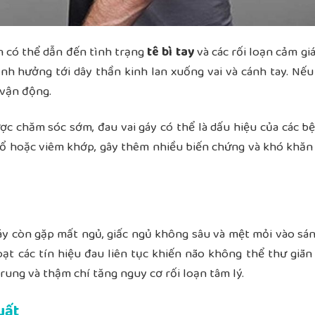
òn có thể dẫn đến tình trạng
tê bì tay
và các rối loạn cảm giá
ảnh hưởng tới dây thần kinh lan xuống vai và cánh tay. Nếu
 vận động.
 chăm sóc sớm, đau vai gáy có thể là dấu hiệu của các b
 cổ hoặc viêm khớp
, gây thêm nhiều biến chứng và khó khăn
gáy còn gặp
mất ngủ, giấc ngủ không sâu và mệt mỏi vào sá
ạt các tín hiệu đau liên tục khiến não không thể thư giãn
trung và thậm chí tăng nguy cơ rối loạn tâm lý.
uất