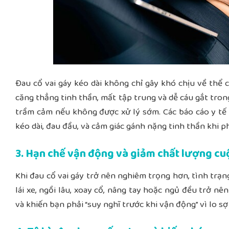
Đau cổ vai gáy kéo dài không chỉ gây khó chịu về thể
căng thẳng tinh thần, mất tập trung và dễ cáu gắt trong
trầm cảm nếu không được xử lý sớm. Các báo cáo y tế 
kéo dài, đau đầu, và cảm giác gánh nặng tinh thần khi 
3. Hạn chế vận động và giảm chất lượng cu
Khi đau cổ vai gáy trở nên nghiêm trọng hơn, tình trạ
lái xe, ngồi lâu, xoay cổ, nâng tay hoặc ngủ đều trở n
và khiến bạn phải “suy nghĩ trước khi vận động” vì lo sợ