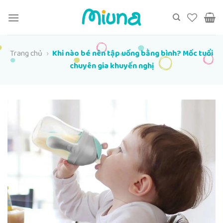
Chuyển
đến
nội
dung
Trang chủ
›
Khi nào bé nên tập uống bằng bình? Mốc tuổi
chuyên gia khuyến nghị