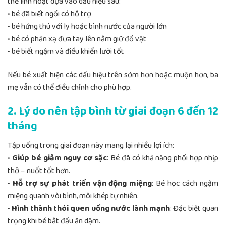
thể linh hoạt dựa vào dấu hiệu sau:
• bé đã biết ngồi có hỗ trợ
• bé hứng thú với ly hoặc bình nước của người lớn
• bé có phản xạ đưa tay lên nắm giữ đồ vật
• bé biết ngậm và điều khiển lưỡi tốt
Nếu bé xuất hiện các dấu hiệu trên sớm hơn hoặc muộn hơn, ba
mẹ vẫn có thể điều chỉnh cho phù hợp.
2. Lý do nên tập bình từ giai đoạn 6 đến 12
tháng
Tập uống trong giai đoạn này mang lại nhiều lợi ích:
•
Giúp bé giảm nguy cơ sặc
: Bé đã có khả năng phối hợp nhịp
thở – nuốt tốt hơn.
•
Hỗ trợ sự phát triển vận động miệng
: Bé học cách ngậm
miệng quanh vòi bình, môi khép tự nhiên.
•
Hình thành thói quen uống nước lành mạnh
: Đặc biệt quan
trọng khi bé bắt đầu ăn dặm.