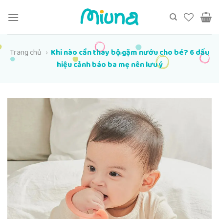
Chuyển
đến
nội
dung
Trang chủ
›
Khi nào cần thay bộ gặm nướu cho bé? 6 dấu
hiệu cảnh báo ba mẹ nên lưu ý