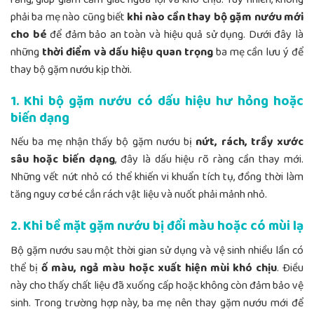
phải ba mẹ nào cũng biết
khi nào cần thay bộ gặm nướu mới
cho bé
để đảm bảo an toàn và hiệu quả sử dụng. Dưới đây là
những
thời điểm và dấu hiệu quan trọng
ba mẹ cần lưu ý để
thay bộ gặm nướu kịp thời.
1. Khi bộ gặm nướu có dấu hiệu hư hỏng hoặc
biến dạng
Nếu ba mẹ nhận thấy bộ gặm nướu bị
nứt, rách, trầy xước
sâu hoặc biến dạng
, đây là dấu hiệu rõ ràng cần thay mới.
Những vết nứt nhỏ có thể khiến vi khuẩn tích tụ, đồng thời làm
tăng nguy cơ bé cắn rách vật liệu và nuốt phải mảnh nhỏ.
2. Khi bề mặt gặm nướu bị đổi màu hoặc có mùi lạ
Bộ gặm nướu sau một thời gian sử dụng và vệ sinh nhiều lần có
thể bị
ố màu, ngả màu hoặc xuất hiện mùi khó chịu
. Điều
này cho thấy chất liệu đã xuống cấp hoặc không còn đảm bảo vệ
sinh. Trong trường hợp này, ba mẹ nên thay gặm nướu mới để