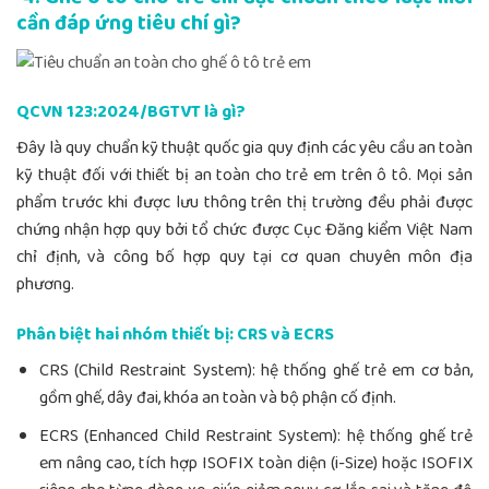
cầ
n đáp ứng tiê
u chí gì?
QCVN 123:2024/BGTVT là gì?
Đây là quy chuẩn kỹ thuật quốc gia quy định các yêu cầu an toàn
kỹ thuật đối với thiết bị an toàn cho trẻ em trên ô tô. Mọi sản
phẩm trước khi được lưu thông trên thị trường đều phải được
chứng nhận hợp quy bởi tổ chức được Cục Đăng kiểm Việt Nam
chỉ định, và công bố hợp quy tại cơ quan chuyên môn địa
phương.
Phân biệt hai nhóm thiết bị: CRS v
à ECRS
CRS (Child Restraint System): hệ thống ghế trẻ em cơ bản,
gồm ghế, dây đai, khóa an toàn và bộ phận cố định.
ECRS (Enhanced Child Restraint System): hệ thống ghế trẻ
em nâng cao, tích hợp ISOFIX toàn diện (i-Size) hoặc ISOFIX