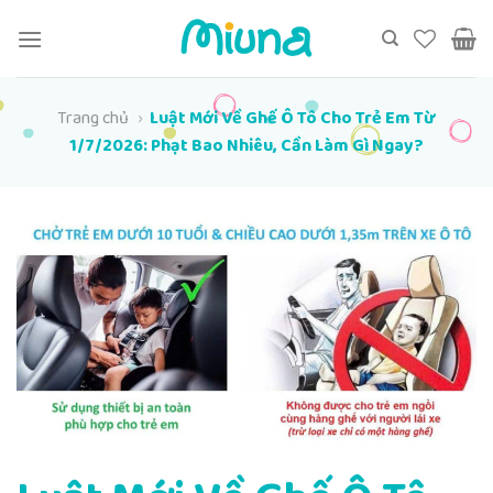
Chuyển
đến
nội
dung
Trang chủ
›
Luật Mới Về Ghế Ô Tô Cho Trẻ Em Từ
1/7/2026: Phạt Bao Nhiêu, Cần Làm Gì Ngay?