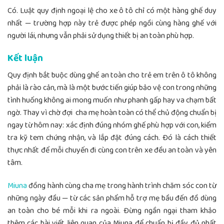
Có. Luật quy định ngoại lệ cho xe ô tô chỉ có một hàng ghế duy
nhất — trường hợp này trẻ được phép ngồi cùng hàng ghế với
người lái, nhưng vẫn phải sử dụng thiết bị an toàn phù hợp.
Kết luận
Quy định bắt buộc dùng ghế an toàn cho trẻ em trên ô tô không
phải là rào cản, mà là một bước tiến giúp bảo vệ con trong những
tình huống không ai mong muốn như phanh gấp hay va chạm bất
ngờ. Thay vì chờ đợi cha mẹ hoàn toàn có thể chủ động chuẩn bị
ngay từ hôm nay: xác định đúng nhóm ghế phù hợp với con, kiểm
tra kỹ tem chứng nhận, và lắp đặt đúng cách. Đó là cách thiết
thực nhất để mỗi chuyến đi cùng con trên xe đều an toàn và yên
tâm.
Miuna
đồng hành cùng cha mẹ trong hành trình chăm sóc con từ
những ngày đầu — từ các sản phẩm hỗ trợ mẹ bầu đến đồ dùng
an toàn cho bé mỗi khi ra ngoài. Đừng ngần ngại tham khảo
thêm các bài viết liên quan của Miuna để chuẩn bị đầy đủ nhất