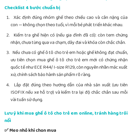
Checklist 4 bước chuẩn bị
Xác định đúng nhóm ghế theo chiều cao và cân nặng của
con — không chọn theo tuổi, vì mỗi bé phát triển khác nhau.
Kiểm tra ghế hiện có (nếu gia đình đã có): còn tem chứng
nhận, chưa từng qua va chạm, dây đai và khóa còn chắc chắn.
Nếu chưa có ghế ô tô cho trẻ em hoặc ghế không đạt chuẩn,
ưu tiên chọn mua ghế ô tô cho trẻ em mới có chứng nhận
quốc tế như ECE R44/ I-size R129, còn nguyên nhãn mác xuất
xứ, chính sách bảo hành sản phẩm rõ ràng.
Lắp đặt đúng theo hướng dẫn của nhà sản xuất (ưu tiên
ISOFIX nếu xe hỗ trợ) và kiểm tra lại độ chắc chắn sau mỗi
vài tuần sử dụng.
Lưu ý khi mua ghế ô tô cho trẻ em online, tránh hàng trôi
nổi
✅ Mẹo nhỏ khi chọn mua