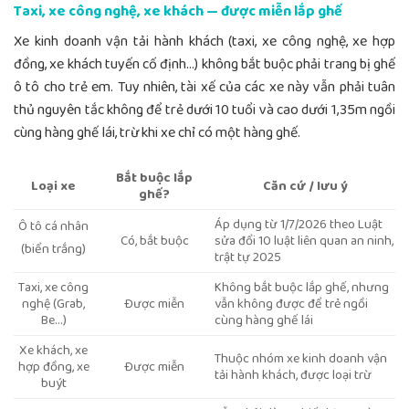
Taxi, xe công nghệ, xe khách — được miễn lắp ghế
Xe kinh doanh vận tải hành khách (taxi, xe công nghệ, xe hợp
đồng, xe khách tuyến cố định…) không bắt buộc phải trang bị ghế
ô tô cho trẻ em. Tuy nhiên, tài xế của các xe này vẫn phải tuân
thủ nguyên tắc không để trẻ dưới 10 tuổi và cao dưới 1,35m ngồi
cùng hàng ghế lái, trừ khi xe chỉ có một hàng ghế.
Bắt buộc lắp
Loại xe
Căn cứ / lưu ý
ghế?
Áp dụng từ 1/7/2026 theo Luật
Ô tô cá nhân
Có, bắt buộc
sửa đổi 10 luật liên quan an ninh,
(biển trắng)
trật tự 2025
Taxi, xe công
Không bắt buộc lắp ghế, nhưng
nghệ (Grab,
Được miễn
vẫn không được để trẻ ngồi
Be…)
cùng hàng ghế lái
Xe khách, xe
Thuộc nhóm xe kinh doanh vận
hợp đồng, xe
Được miễn
tải hành khách, được loại trừ
buýt