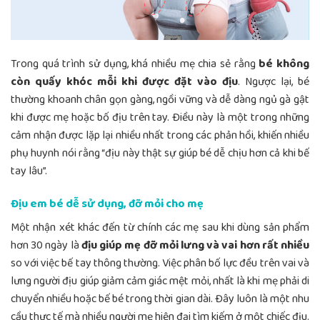
Trong quá trình sử dụng, khá nhiều mẹ chia sẻ rằng
bé không
còn quấy khóc mỗi khi được đặt vào địu
. Ngược lại, bé
thường khoanh chân gọn gàng, ngồi vững và dễ dàng ngủ gà gật
khi được mẹ hoặc bố địu trên tay. Điều này là một trong những
cảm nhận được lặp lại nhiều nhất trong các phản hồi, khiến nhiều
phụ huynh nói rằng “địu này thật sự giúp bé dễ chịu hơn cả khi bế
tay lâu”.
Địu em bé dễ sử dụng, đỡ mỏi cho mẹ
Một nhận xét khác đến từ chính các mẹ sau khi dùng sản phẩm
hơn 30 ngày là
địu giúp mẹ đỡ mỏi lưng và vai hơn rất nhiều
so với việc bế tay thông thường. Việc phân bố lực đều trên vai và
lưng người địu giúp giảm cảm giác mệt mỏi, nhất là khi mẹ phải di
chuyển nhiều hoặc bế bé trong thời gian dài. Đây luôn là một nhu
cầu thực tế mà nhiều người mẹ hiện đại tìm kiếm ở một chiếc địu.