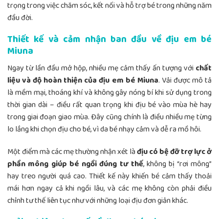
trọng trong việc chăm sóc, kết nối và hỗ trợ bé trong những năm
đầu đời.
Thiết kế và cảm nhận ban đầu về địu em bé
Miuna
Ngay từ lần đầu mở hộp, nhiều mẹ cảm thấy ấn tượng với
chất
liệu và độ hoàn thiện của địu em bé Miuna
. Vải được mô tả
là mềm mại, thoáng khí và không gây nóng bí khi sử dụng trong
thời gian dài – điều rất quan trọng khi địu bé vào mùa hè hay
trong giai đoạn giao mùa. Đây cũng chính là điều nhiều mẹ từng
lo lắng khi chọn địu cho bé, vì da bé nhạy cảm và dễ ra mồ hôi.
Một điểm mà các mẹ thường nhận xét là
địu có bệ đỡ trợ lực ở
phần mông giúp bé ngồi đúng tư thế
, không bị “rơi mông”
hay treo người quá cao. Thiết kế này khiến bé cảm thấy thoải
mái hơn ngay cả khi ngồi lâu, và các mẹ không còn phải điều
chỉnh tư thế liên tục như với những loại địu đơn giản khác.