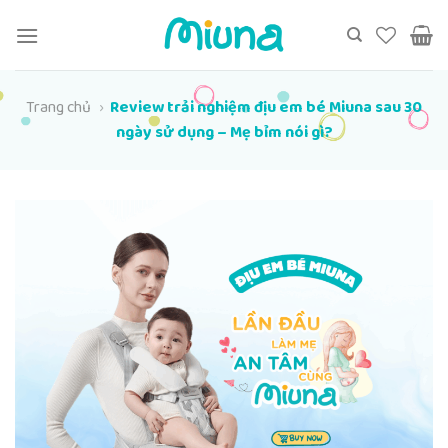
Chuyển
đến
nội
dung
Trang chủ
›
Review trải nghiệm địu em bé Miuna sau 30
ngày sử dụng – Mẹ bỉm nói gì?