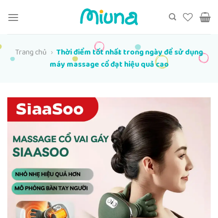
Chuyển
đến
nội
dung
Trang chủ
›
Thời điểm tốt nhất trong ngày để sử dụng
máy massage cổ đạt hiệu quả cao