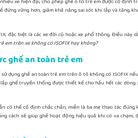
nhiều xe hiện đại, cho phép ghế ô tô trẻ em được cố định tr
hế đứng vững hơn, giảm khả năng sai sót khi lắp và tăng k
FIX
, đặc biệt là các xe đời cũ hoặc xe phổ thông. Điều này 
trẻ em trên xe không có ISOFIX hay không?
c ghế an toàn trẻ em
 sử dụng ghế an toàn trẻ em trên ô tô không có ISOFIX nế
h lắp ghế truyền thống được thiết kế cho hầu hết các dòng 
vẫn có thể cố định chắc chắn, miễn là ba mẹ thao tác đúng 
úng cách sẽ giúp ghế hoạt động hiệu quả khi có va chạm,