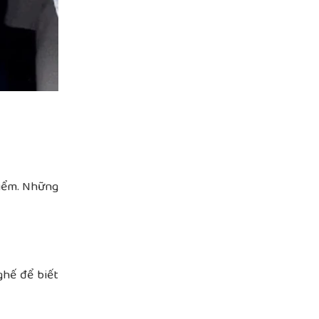
điểm. Những
ghế để biết