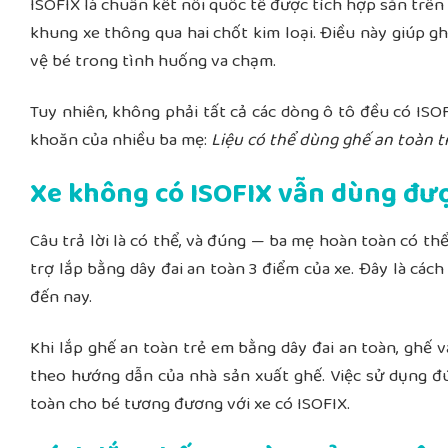
ISOFIX là chuẩn kết nối quốc tế được tích hợp sẵn trên 
khung xe thông qua hai chốt kim loại. Điều này giúp g
vệ bé trong tình huống va chạm.
Tuy nhiên,
không phải tất cả các dòng ô tô đều có ISO
khoăn của nhiều ba mẹ:
Liệu có thể dùng ghế an toàn 
Xe không có ISOFIX vẫn dùng đượ
Câu trả lời là
có thể, và đúng — ba mẹ hoàn toàn có thể
trợ lắp bằng dây đai an toàn 3 điểm của xe. Đây là các
đến nay.
Khi lắp ghế an toàn trẻ em bằng dây đai an toàn, ghế 
theo hướng dẫn của nhà sản xuất ghế. Việc sử dụng đ
toàn cho bé tương đương với xe có ISOFIX.