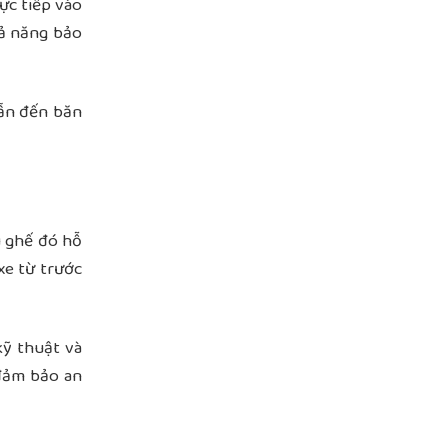
ực tiếp vào
hả năng bảo
dẫn đến băn
u ghế đó hỗ
xe từ trước
kỹ thuật và
 đảm bảo an