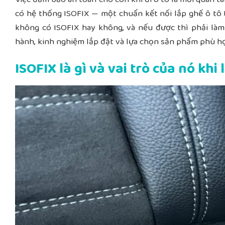
có hệ thống ISOFIX — một chuẩn kết nối lắp ghế ô tô 
không có ISOFIX hay không, và nếu được thì phải làm 
hành, kinh nghiệm lắp đặt và lựa chọn sản phẩm phù h
ISOFIX là gì và vai trò của nó khi