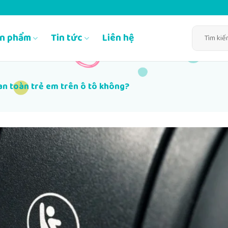
Tìm
n phẩm
Tin tức
Liên hệ
kiếm:
an toàn trẻ em trên ô tô không?