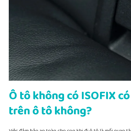
Ô tô không có ISOFIX c
trên ô tô không?
Việc đảm bảo an toàn cho con khi đi ô tô là mối quan t