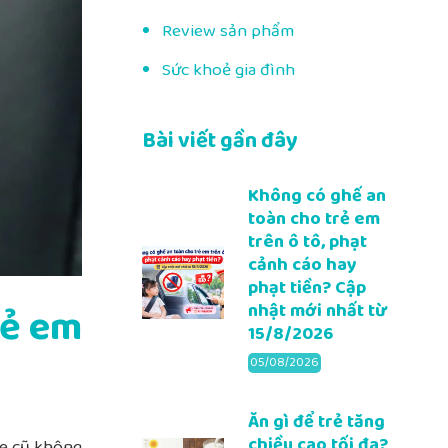
Review sản phẩm
Sức khoẻ gia đình
Bài viết gần đây
Không có ghế an
toàn cho trẻ em
trên ô tô, phạt
cảnh cáo hay
phạt tiền? Cập
nhật mới nhất từ
rẻ em
15/8/2026
05/08/2026
Ăn gì để trẻ tăng
chiều cao tối đa?
xe cũ không