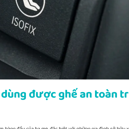
ó dùng được ghế an toàn t
âm hàng đầu của ba mẹ, đặc biệt với những gia đình sở hữu 