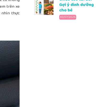
Gợi ý dinh dưỡng
 em trên xe
cho bé
c nhìn thực
30/07/2026